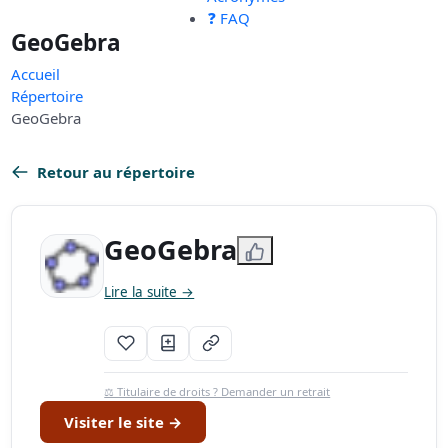
❓ FAQ
GeoGebra
Accueil
Répertoire
GeoGebra
Retour au répertoire
GeoGebra
Lire la suite →
⚖️ Titulaire de droits ? Demander un retrait
Visiter le site →