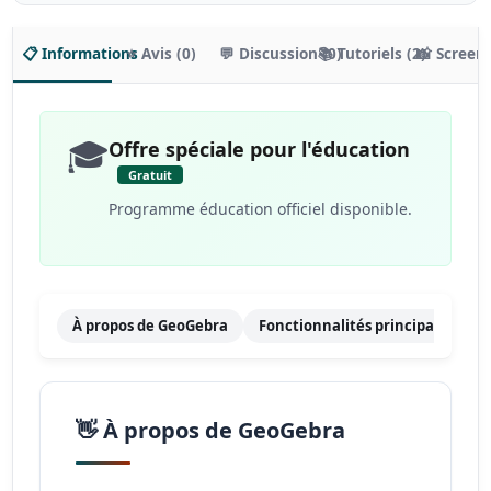
📋 Informations
⭐ Avis (0)
💬 Discussion (0)
📚 Tutoriels (2)
📸 Screen
🎓
Offre spéciale pour l'éducation
Gratuit
Programme éducation officiel disponible.
À propos de GeoGebra
Fonctionnalités principales
👋 À propos de GeoGebra