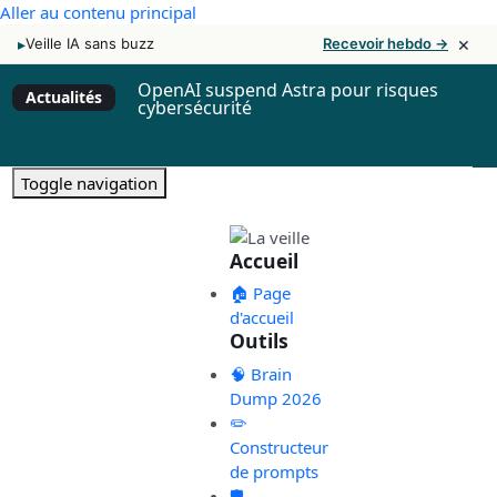
Aller au contenu principal
×
▸
Veille IA sans buzz
Recevoir hebdo →
OpenAI suspend Astra pour risques
Actualités
cybersécurité
Toggle navigation
Accueil
🏠 Page
d'accueil
Outils
🧠 Brain
Dump 2026
✏️
Constructeur
de prompts
🛡️