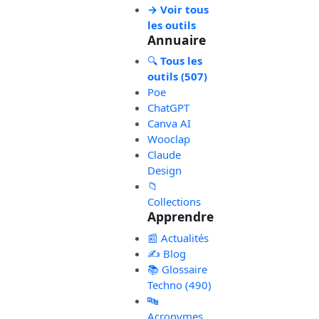
→ Voir tous
les outils
Annuaire
🔍
Tous les
outils (507)
Poe
ChatGPT
Canva AI
Wooclap
Claude
Design
📁
Collections
Apprendre
📰 Actualités
✍️ Blog
📚 Glossaire
Techno (490)
🔤
Acronymes