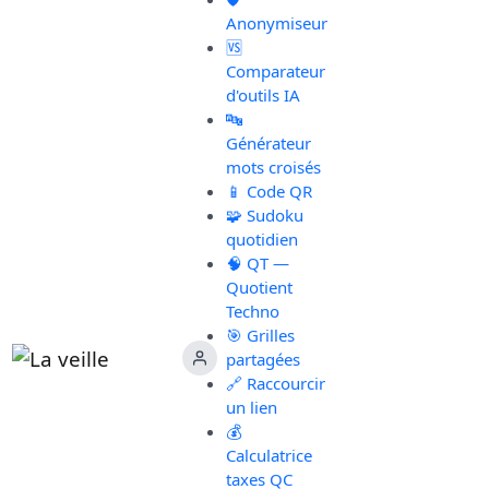
Anonymiseur
🆚
Comparateur
d'outils IA
🔤
Générateur
mots croisés
📱 Code QR
🧩 Sudoku
quotidien
🧠 QT —
Quotient
Techno
🎯 Grilles
partagées
🔗 Raccourcir
un lien
💰
Calculatrice
taxes QC