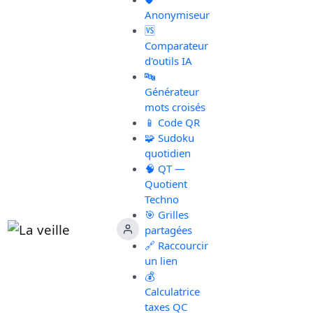
Anonymiseur
🆚
Comparateur
d'outils IA
🔤
Générateur
mots croisés
📱 Code QR
🧩 Sudoku
quotidien
🧠 QT —
Quotient
Techno
🎯 Grilles
partagées
🔗 Raccourcir
un lien
💰
Calculatrice
taxes QC