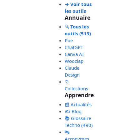
→ Voir tous
les outils
Annuaire
🔍
Tous les
outils (513)
Poe
ChatGPT
Canva AI
Wooclap
Claude
Design
📁
Collections
Apprendre
📰 Actualités
✍️ Blog
📚 Glossaire
Techno (490)
🔤
Acronymes