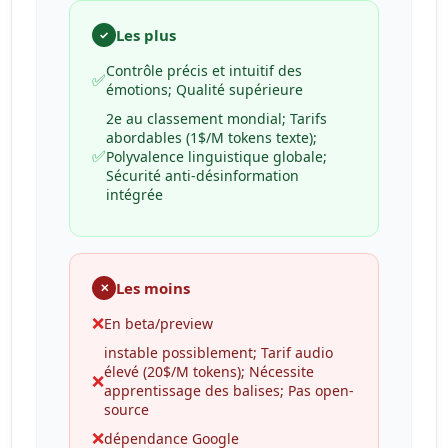
Les plus
✓
Contrôle précis et intuitif des
✅
émotions; Qualité supérieure
2e au classement mondial; Tarifs
abordables (1$/M tokens texte);
✅
Polyvalence linguistique globale;
Sécurité anti-désinformation
intégrée
Les moins
✕
❌
En beta/preview
instable possiblement; Tarif audio
élevé (20$/M tokens); Nécessite
❌
apprentissage des balises; Pas open-
source
❌
dépendance Google