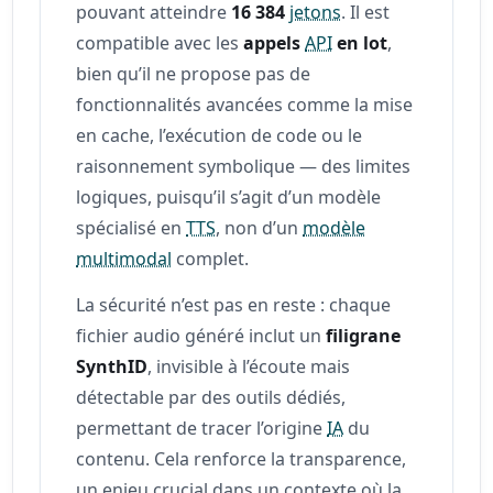
pouvant atteindre
16 384
jetons
. Il est
compatible avec les
appels
API
en lot
,
bien qu’il ne propose pas de
fonctionnalités avancées comme la mise
en cache, l’exécution de code ou le
raisonnement symbolique — des limites
logiques, puisqu’il s’agit d’un modèle
spécialisé en
TTS
, non d’un
modèle
multimodal
complet.
La sécurité n’est pas en reste : chaque
fichier audio généré inclut un
filigrane
SynthID
, invisible à l’écoute mais
détectable par des outils dédiés,
permettant de tracer l’origine
IA
du
contenu. Cela renforce la transparence,
un enjeu crucial dans un contexte où la