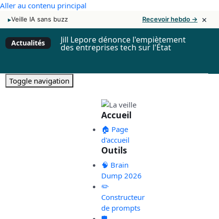
Aller au contenu principal
×
▸
Veille IA sans buzz
Recevoir hebdo →
Jill Lepore dénonce l'empiètement
Actualités
des entreprises tech sur l'État
Toggle navigation
Accueil
🏠 Page
d'accueil
Outils
🧠 Brain
Dump 2026
✏️
Constructeur
de prompts
🛡️