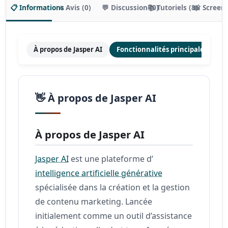
📋 Informations
⭐ Avis (0)
💬 Discussion (0)
📚 Tutoriels (8)
📸 Screen
À propos de Jasper AI
Fonctionnalités principales
Ta
👋 À propos de Jasper AI
À propos de Jasper AI
Jasper AI
est une plateforme d’
intelligence artificielle générative
spécialisée dans la création et la gestion
de contenu marketing. Lancée
initialement comme un outil d’assistance