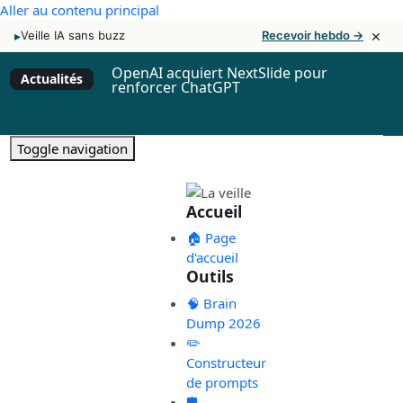
Aller au contenu principal
×
▸
Veille IA sans buzz
Recevoir hebdo →
OpenAI acquiert NextSlide pour
Actualités
renforcer ChatGPT
Toggle navigation
Accueil
🏠 Page
d'accueil
Outils
🧠 Brain
Dump 2026
✏️
Constructeur
de prompts
🛡️