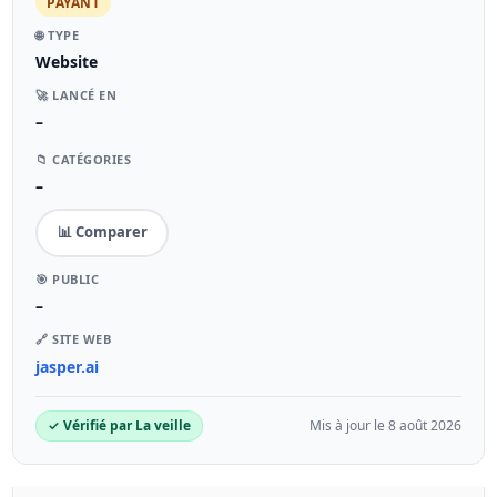
PAYANT
🌐 TYPE
Website
🚀 LANCÉ EN
–
📁 CATÉGORIES
–
📊 Comparer
🎯 PUBLIC
–
🔗 SITE WEB
jasper.ai
✓ Vérifié par La veille
Mis à jour le 8 août 2026