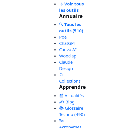
→ Voir tous
les outils
Annuaire
🔍
Tous les
outils (510)
Poe
ChatGPT
Canva AI
Wooclap
Claude
Design
📁
Collections
Apprendre
📰 Actualités
✍️ Blog
📚 Glossaire
Techno (490)
🔤
Acronymes