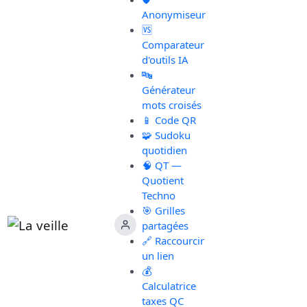
Anonymiseur
🆚
Comparateur
d'outils IA
🔤
Générateur
mots croisés
📱 Code QR
🧩 Sudoku
quotidien
🧠 QT —
Quotient
Techno
🎯 Grilles
partagées
🔗 Raccourcir
un lien
💰
Calculatrice
taxes QC