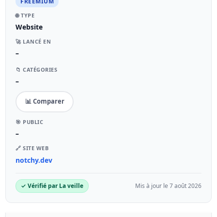
FREEMIUM
🌐 TYPE
Website
🚀 LANCÉ EN
–
📁 CATÉGORIES
–
📊 Comparer
🎯 PUBLIC
–
🔗 SITE WEB
notchy.dev
✓ Vérifié par La veille
Mis à jour le 7 août 2026