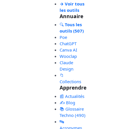
→ Voir tous
les outils
Annuaire
🔍
Tous les
outils (507)
Poe
ChatGPT
Canva AI
Wooclap
Claude
Design
📁
Collections
Apprendre
📰 Actualités
✍️ Blog
📚 Glossaire
Techno (490)
🔤
Acronymes