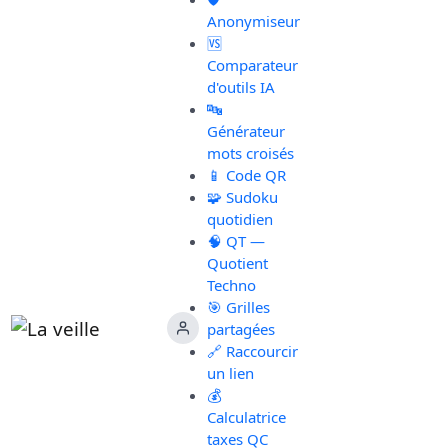
Anonymiseur
🆚
Comparateur
d'outils IA
🔤
Générateur
mots croisés
📱 Code QR
🧩 Sudoku
quotidien
🧠 QT —
Quotient
Techno
🎯 Grilles
partagées
🔗 Raccourcir
un lien
💰
Calculatrice
taxes QC