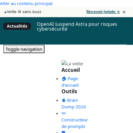
Aller au contenu principal
×
▸
Veille IA sans buzz
Recevoir hebdo →
OpenAI suspend Astra pour risques
Actualités
cybersécurité
Toggle navigation
Accueil
🏠 Page
d'accueil
Outils
🧠 Brain
Dump 2026
✏️
Constructeur
de prompts
🛡️