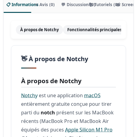
📋 Informations
⭐ Avis (0)
💬 Discussion (0)
📚 Tutoriels (0)
📸 Screen
À propos de Notchy
Fonctionnalités principales
Tar
👋 À propos de Notchy
À propos de Notchy
Notchy
est une application
macOS
entièrement gratuite conçue pour tirer
parti du
notch
présent sur les MacBook
récents (MacBook Pro et MacBook Air
équipés des puces
Apple Silicon
M1 Pro