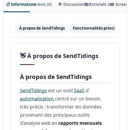
📋 Informations
⭐ Avis (0)
💬 Discussion (0)
📚 Tutoriels (0)
📸 Screen
À propos de SendTidings
Fonctionnalités principales
👋 À propos de SendTidings
À propos de SendTidings
SendTidings
est un outil
SaaS
d’
automatisation
centré sur un besoin
très précis : transformer les données
provenant des principaux outils
d’analyse web en
rapports mensuels