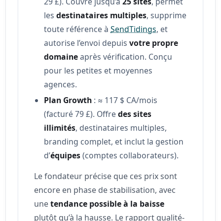
29 £). Couvre jusqu’à
25 sites
, permet
les
destinataires multiples
, supprime
toute référence à
SendTidings
, et
autorise l’envoi depuis
votre propre
domaine
après vérification. Conçu
pour les petites et moyennes
agences.
Plan Growth
: ≈ 117 $ CA/mois
(facturé 79 £). Offre
des sites
illimités
, destinataires multiples,
branding complet, et inclut la gestion
d’
équipes
(comptes collaborateurs).
Le fondateur précise que ces prix sont
encore en phase de stabilisation, avec
une
tendance possible à la baisse
plutôt qu’à la hausse. Le rapport qualité-