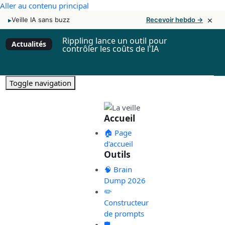
Aller au contenu principal
×
▸
Veille IA sans buzz
Recevoir hebdo →
Rippling lance un outil pour
Actualités
contrôler les coûts de l'IA
Toggle navigation
Accueil
🏠 Page
d'accueil
Outils
🧠 Brain
Dump 2026
✏️
Constructeur
de prompts
🛡️