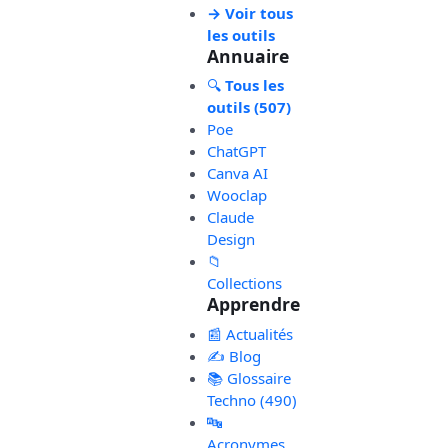
→ Voir tous
les outils
Annuaire
🔍
Tous les
outils (507)
Poe
ChatGPT
Canva AI
Wooclap
Claude
Design
📁
Collections
Apprendre
📰 Actualités
✍️ Blog
📚 Glossaire
Techno (490)
🔤
Acronymes