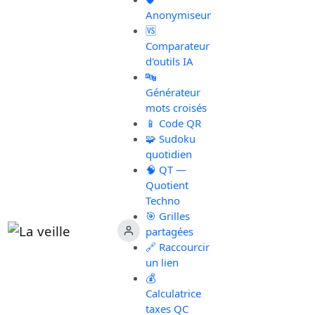
Anonymiseur
🆚
Comparateur
d'outils IA
🔤
Générateur
mots croisés
📱 Code QR
🧩 Sudoku
quotidien
🧠 QT —
Quotient
Techno
🎯 Grilles
partagées
🔗 Raccourcir
un lien
💰
Calculatrice
taxes QC