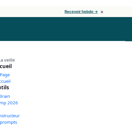
×
Recevoir hebdo →
cueil
 Page
ccueil
tils
Brain
mp 2026
nstructeur
 prompts