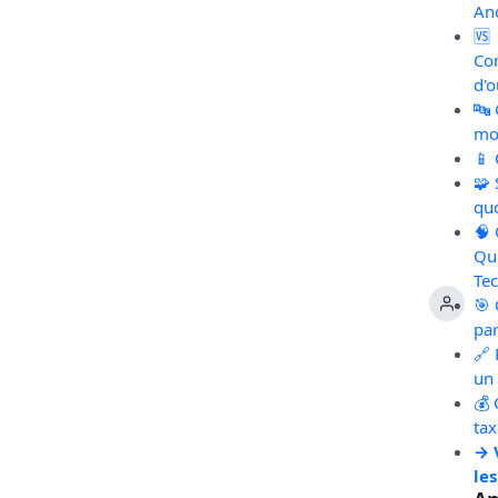
An
🆚
Co
d'o
🔤
mot
📱
🧩
qu
🧠
Qu
Te
🎯 
pa
🔗 
un 
💰 
ta
→ 
les