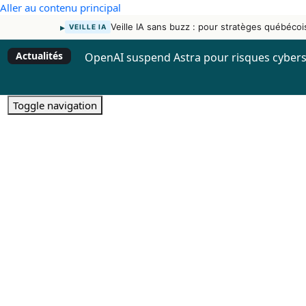
Aller au contenu principal
▸
Veille IA sans buzz : pour stratèges québécoi
VEILLE IA
Actualités
OpenAI suspend Astra pour risques cybers
Toggle navigation