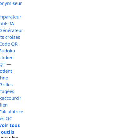
onymiseur
mparateur
utils IA
 Générateur
s croisés
 Code QR
 Sudoku
otidien
 QT —
otient
chno
Grilles
rtagées
Raccourcir
lien
Calculatrice
xes QC
Voir tous
 outils