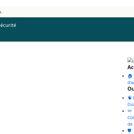
s.
écurité
Ac
🏠
d'a
Ou
🧠 
Du
✏️
Co
de
🛡️