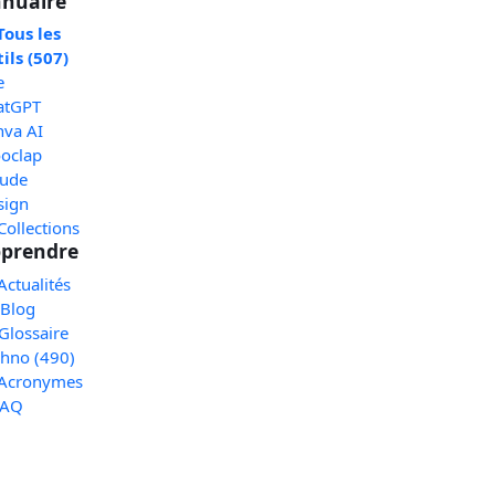
nuaire
Tous les
ils (507)
e
atGPT
nva AI
oclap
aude
sign
Collections
prendre
Actualités
 Blog
Glossaire
chno (490)
 Acronymes
FAQ