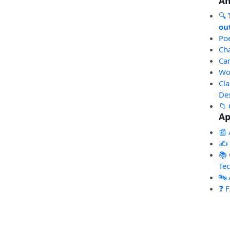
An
🔍
out
Po
Ch
Ca
Wo
Cl
De
📁 
Ap
📰 
✍️
📚 
Te
🔤
❓ 