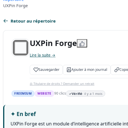
UXPin Forge
Retour au répertoire
UXPin Forge
Lire la suite →
Sauvegarder
Ajouter à mon journal
Copie
⚖️ Titulaire de droits ? Demander un retrait
90 clics
FREEMIUM
WEBSITE
✓
Vérifié
· il y a 1 mois
✦
En bref
UXPin Forge est un module d’intelligence artificielle i