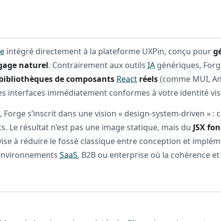
le
intégré directement à la plateforme UXPin, conçu pour
gé
ngage naturel
. Contrairement aux outils
IA
génériques, Forge
bibliothèques de composants
React
réels
(comme MUI, Ant
s interfaces immédiatement conformes à votre identité vis
 Forge s’inscrit dans une vision « design-system-driven » 
s. Le résultat n’est pas une image statique, mais du
JSX fo
se à réduire le fossé classique entre conception et implém
 environnements
SaaS
, B2B ou enterprise où la cohérence et l