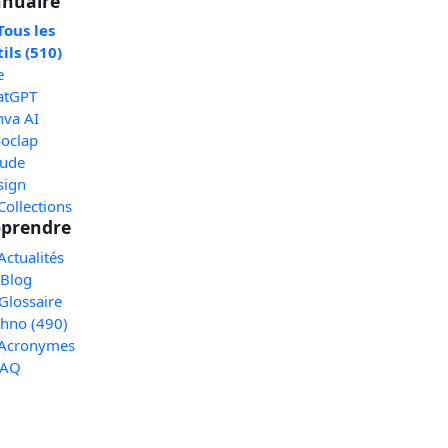
nuaire
Tous les
ils (510)
e
atGPT
nva AI
oclap
aude
sign
Collections
prendre
Actualités
 Blog
Glossaire
chno (490)
 Acronymes
FAQ