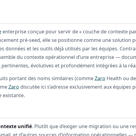
e
enterprise conçue pour servir de « couche de contexte par
cement pré-seed, elle se positionne comme une solution pe
s données et les outils déjà utilisés par les équipes. Cont
ensemble du contexte opérationnel d’une entreprise — docu
s
pertinentes, évolutives et profondément intégrées à la réal
uits portant des noms similaires (comme
Zaro
Health ou des
orme
Zaro
discutée ici s’adresse exclusivement aux équipes pr
 existante.
ontexte unifié
. Plutôt que d’exiger une migration ou une r
ail, et d’autres sources d’information opérationnelles — po