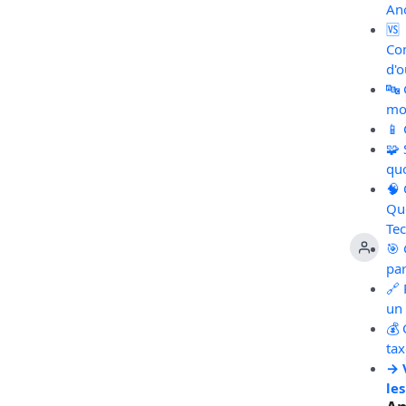
An
🆚
Co
d'o
🔤
mot
📱
🧩
qu
🧠
Qu
Te
🎯 
pa
🔗 
un 
💰 
ta
→ 
les