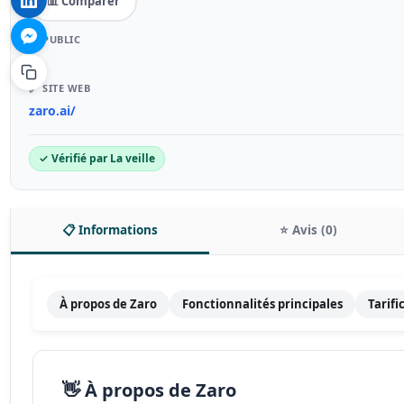
📊 Comparer
🎯 PUBLIC
–
🔗 SITE WEB
zaro.ai/
✓ Vérifié par La veille
📋 Informations
⭐ Avis (0)
À propos de Zaro
Fonctionnalités principales
Tarifi
👋 À propos de Zaro