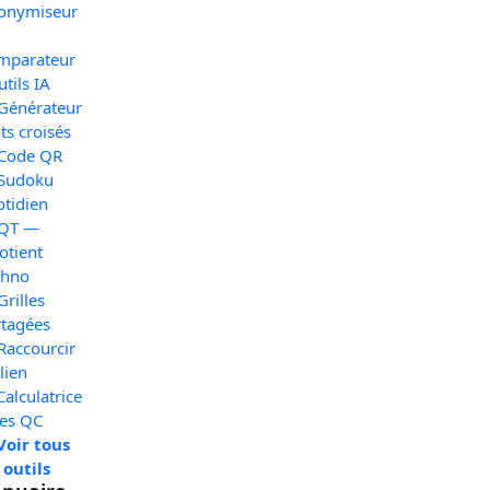
onymiseur
mparateur
utils IA
 Générateur
s croisés
 Code QR
 Sudoku
otidien
 QT —
otient
chno
Grilles
rtagées
Raccourcir
lien
Calculatrice
xes QC
Voir tous
 outils