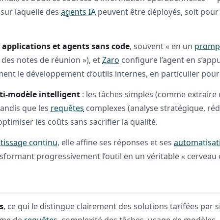
 sur laquelle des
agents IA
peuvent être déployés, soit pou
s applications et agents sans code
, souvent « en un
promp
 des notes de réunion »), et
Zaro
configure l’agent en s’appu
ent le développement d’outils internes, en particulier pour
i-modèle intelligent
: les tâches simples (comme extraire
tandis que les
requêtes
complexes (analyse stratégique, ré
timiser les coûts sans sacrifier la qualité.
tissage continu
, elle affine ses réponses et ses
automatisat
sformant progressivement l’outil en un véritable « cerveau 
s
, ce qui le distingue clairement des solutions tarifées par 
ume de
requêtes
, complexité des tâches, usage de modèles — 