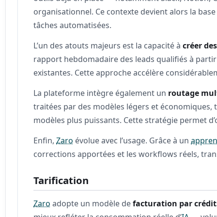
organisationnel. Ce contexte devient alors la base
tâches automatisées.
L’un des atouts majeurs est la capacité à
créer de
rapport hebdomadaire des leads qualifiés à partir
existantes. Cette approche accélère considérablem
La plateforme intègre également un
routage mult
traitées par des modèles légers et économiques, 
modèles plus puissants. Cette stratégie permet d’op
Enfin,
Zaro
évolue avec l’usage. Grâce à un
appren
corrections apportées et les workflows réels, tran
Tarification
Zaro
adopte un modèle de
facturation par crédit
mieux refléter la consommation réelle d’
IA
— vol