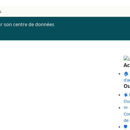
s.
ur son centre de données
Ac
🏠
d'a
Ou
🧠 
Du
✏️
Co
de
🛡️