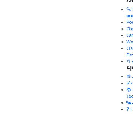
An
🔍
out
Po
Ch
Ca
Wo
Cl
De
📁 
Ap
📰 
✍️
📚 
Te
🔤
❓ 