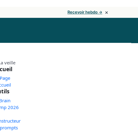
×
Recevoir hebdo →
cueil
 Page
ccueil
tils
Brain
mp 2026
nstructeur
 prompts