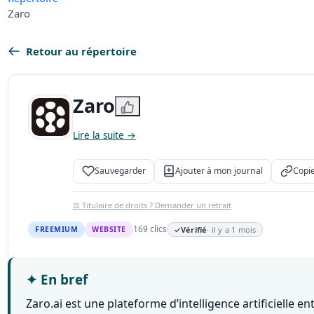
Zaro
Retour au répertoire
Zaro
Lire la suite →
Sauvegarder
Ajouter à mon journal
Copie
⚖️ Titulaire de droits ? Demander un retrait
169 clics
FREEMIUM
WEBSITE
✓
Vérifié
· il y a 1 mois
✦
En bref
Zaro.ai est une plateforme d’intelligence artificielle