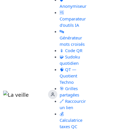
Anonymiseur
🆚
Comparateur
d'outils IA
🔤
Générateur
mots croisés
📱 Code QR
🧩 Sudoku
quotidien
🧠 QT —
Quotient
Techno
🎯 Grilles
partagées
🔗 Raccourcir
un lien
💰
Calculatrice
taxes QC