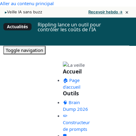
Aller au contenu principal
×
▸
Veille IA sans buzz
Recevoir hebdo →
Rippling lance un outil pour
Actualités
contrôler les coûts de l'IA
Toggle navigation
Accueil
🏠 Page
d'accueil
Outils
🧠 Brain
Dump 2026
✏️
Constructeur
de prompts
🛡️