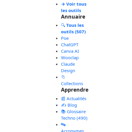
→ Voir tous
les outils
Annuaire
🔍
Tous les
outils (507)
Poe
ChatGPT
Canva AI
Wooclap
Claude
Design
📁
Collections
Apprendre
📰 Actualités
✍️ Blog
📚 Glossaire
Techno (490)
🔤
Acronymes