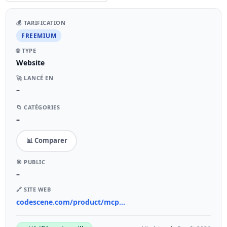
💰 TARIFICATION
FREEMIUM
🌐 TYPE
Website
🚀 LANCÉ EN
–
📁 CATÉGORIES
–
📊 Comparer
🎯 PUBLIC
–
🔗 SITE WEB
codescene.com/product/mcp...