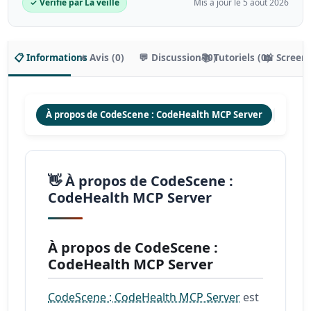
✓ Vérifié par La veille
Mis à jour le 5 août 2026
📋 Informations
⭐ Avis (0)
💬 Discussion (0)
📚 Tutoriels (0)
📸 Screen
À propos de CodeScene : CodeHealth MCP Server
Foncti
👋 À propos de CodeScene :
CodeHealth MCP Server
À propos de CodeScene :
CodeHealth MCP Server
CodeScene : CodeHealth MCP Server
est