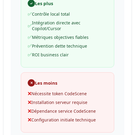
Les plus
✓
✅
Contrôle local total
Intégration directe avec
✅
Copilot/Cursor
✅
Métriques objectives fiables
✅
Prévention dette technique
✅
ROI business clair
Les moins
✕
❌
Nécessite token CodeScene
❌
Installation serveur requise
❌
Dépendance service CodeScene
❌
Configuration initiale technique