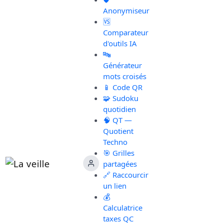
Anonymiseur
🆚
Comparateur
d'outils IA
🔤
Générateur
mots croisés
📱 Code QR
🧩 Sudoku
quotidien
🧠 QT —
Quotient
Techno
🎯 Grilles
partagées
🔗 Raccourcir
un lien
💰
Calculatrice
taxes QC