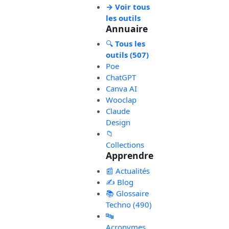
→ Voir tous
les outils
Annuaire
🔍
Tous les
outils (507)
Poe
ChatGPT
Canva AI
Wooclap
Claude
Design
📁
Collections
Apprendre
📰 Actualités
✍️ Blog
📚 Glossaire
Techno (490)
🔤
Acronymes