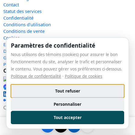
Contact
Statut des services
Confidentialité
Conditions d'utilisation
Conditions de vente
Cookies
Exercer mes droits
Paramètres de confidentialité
Demande de retrait
Nous utilisons des témoins (cookies) pour assurer le bon
Gérer les témoins
fonctionnement du site, analyser le trafic et personnaliser
Plan du site
le contenu. Vous pouvez gérer vos préférences ci-dessous.
Communauté
Politique de confidentialité
·
Politique de cookies
Facebook
Messenger
Tout refuser
LinkedIn
🔑 Se connecter
Personnaliser
Copyright © 2026 La veille. Tous droits réservés.
v1.153.0
Tout accepter
Conçu et hébergé par
MEMORA solutions
· Entreprise canadienne 🍁
Certains liens sont des liens d'affiliation. Nous pouvons recevoir une commission sans