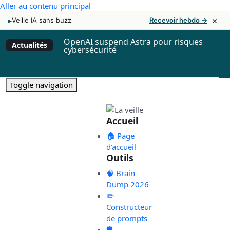
Aller au contenu principal
×
▸
Veille IA sans buzz
Recevoir hebdo →
OpenAI suspend Astra pour risques
Actualités
cybersécurité
Toggle navigation
Accueil
🏠 Page
d'accueil
Outils
🧠 Brain
Dump 2026
✏️
Constructeur
de prompts
🛡️