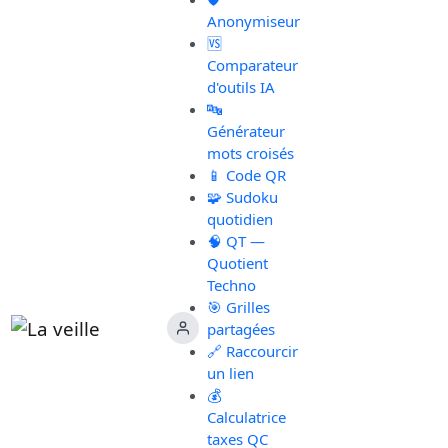
Anonymiseur
🆚
Comparateur
d'outils IA
🔤
Générateur
mots croisés
📱 Code QR
🧩 Sudoku
quotidien
🧠 QT —
Quotient
Techno
🎯 Grilles
partagées
🔗 Raccourcir
un lien
💰
Calculatrice
taxes QC