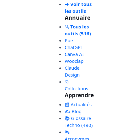
→ Voir tous
les outils
Annuaire
🔍
Tous les
outils (516)
Poe
ChatGPT
Canva AI
Wooclap
Claude
Design
📁
Collections
Apprendre
📰 Actualités
✍️ Blog
📚 Glossaire
Techno (490)
🔤
Acronymes