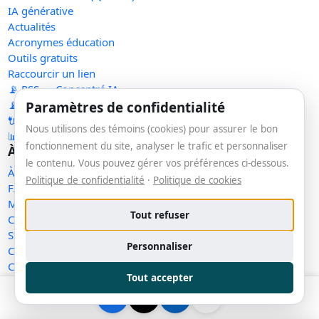
IA générative
Actualités
Acronymes éducation
Outils gratuits
Raccourcir un lien
📡 RSS — Concentré IA
📡 RSS — Nouveaux outils
Paramètres de confidentialité
🔌 API publique
Nous utilisons des témoins (cookies) pour assurer le bon
📊 Statistiques
fonctionnement du site, analyser le trafic et personnaliser
À propos
le contenu. Vous pouvez gérer vos préférences ci-dessous.
À propos
Politique de confidentialité
·
Politique de cookies
FAQ
Méthodologie
Tout refuser
Contact
Statut des services
Personnaliser
Confidentialité
Conditions d'utilisation
Tout accepter
Conditions de vente
Cookies
Exercer mes droits