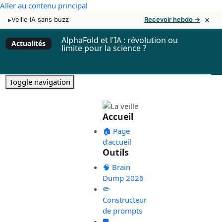
Aller au contenu principal
×
▸
Veille IA sans buzz
Recevoir hebdo →
AlphaFold et l'IA : révolution ou
Actualités
limite pour la science ?
Toggle navigation
Accueil
🏠 Page
d'accueil
Outils
🧠 Brain
Dump 2026
✏️
Constructeur
de prompts
🛡️