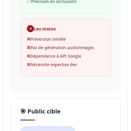
✅
Précision en occlusions
Les moins
✕
❌
Préversion limitée
❌
Pas de génération audio/images
❌
Dépendance à API Google
❌
Nécessite expertise dev
🎯 Public cible