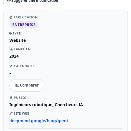
✏️ Suggérer une modification
💰 TARIFICATION
ENTREPRISE
🌐 TYPE
Website
🚀 LANCÉ EN
2024
📁 CATÉGORIES
–
📊 Comparer
🎯 PUBLIC
Ingénieurs robotique, Chercheurs IA
🔗 SITE WEB
deepmind.google/blog/gemi...