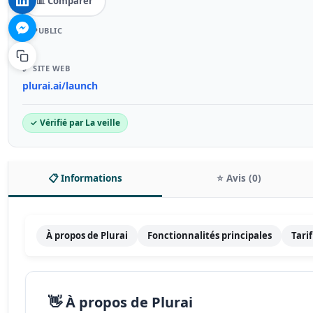
📊 Comparer
🎯 PUBLIC
–
🔗 SITE WEB
plurai.ai/launch
✓ Vérifié par La veille
📋 Informations
⭐ Avis (0)
À propos de Plurai
Fonctionnalités principales
Tari
👋 À propos de Plurai