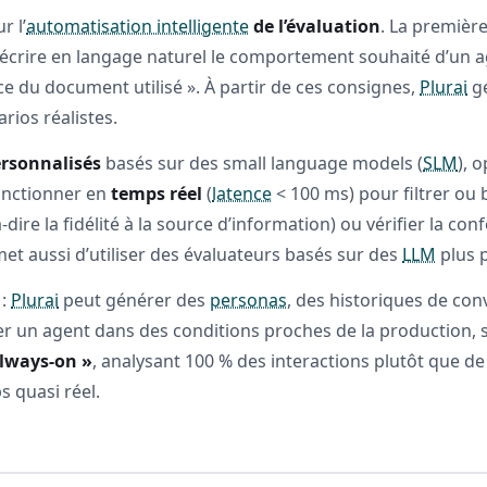
r l’
automatisation intelligente
de l’évaluation
. La première
e décrire en langage naturel le comportement souhaité d’un
ce du document utilisé ». À partir de ces consignes,
Plurai
g
arios réalistes.
ersonnalisés
basés sur des small language models (
SLM
), 
onctionner en
temps réel
(
latence
< 100 ms) pour filtrer ou
à-dire la fidélité à la source d’information) ou vérifier la co
et aussi d’utiliser des évaluateurs basés sur des
LLM
plus p
:
Plurai
peut générer des
personas
, des historiques de co
ter un agent dans des conditions proches de la production, s
always-on »
, analysant 100 % des interactions plutôt que d
s quasi réel.