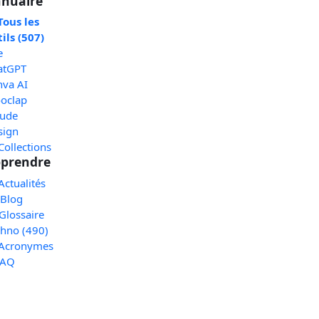
nuaire
Tous les
ils (507)
e
atGPT
nva AI
oclap
aude
sign
Collections
prendre
Actualités
 Blog
Glossaire
chno (490)
 Acronymes
FAQ