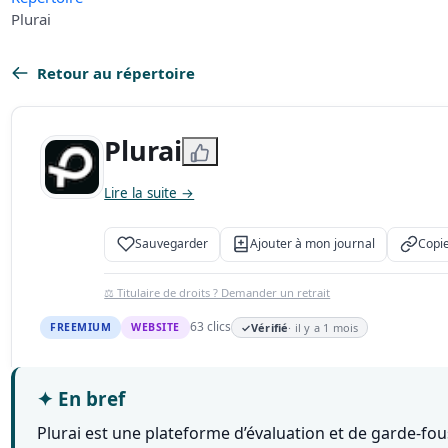
Plurai
Retour au répertoire
Plurai
Lire la suite →
Sauvegarder
Ajouter à mon journal
Copie
⚖️ Titulaire de droits ? Demander un retrait
63 clics
FREEMIUM
WEBSITE
✓
Vérifié
· il y a 1 mois
✦
En bref
Plurai est une plateforme d’évaluation et de garde-fo