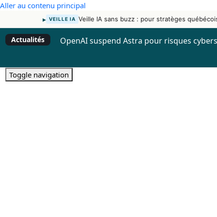
Aller au contenu principal
▸
Veille IA sans buzz : pour stratèges québécoi
VEILLE IA
Actualités
OpenAI suspend Astra pour risques cybers
Toggle navigation