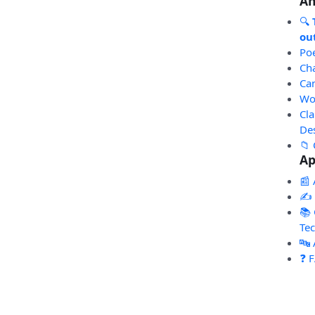
An
🔍
out
Po
Ch
Ca
Wo
Cl
De
📁 
Ap
📰 
✍️
📚 
Te
🔤
❓ 