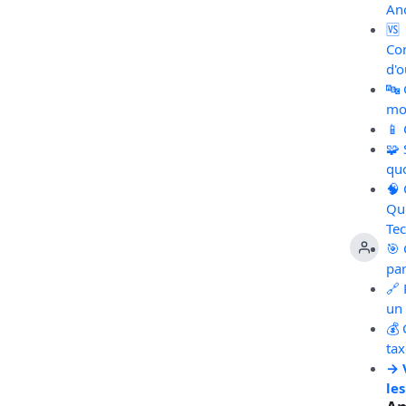
An
🆚
Co
d'o
🔤
mot
📱
🧩
qu
🧠
Qu
Te
🎯 
pa
🔗 
un 
💰 
ta
→ 
les