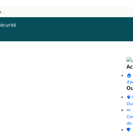
s.
écurité
Ac
🏠
d'a
Ou
🧠 
Du
✏️
Co
de
🛡️