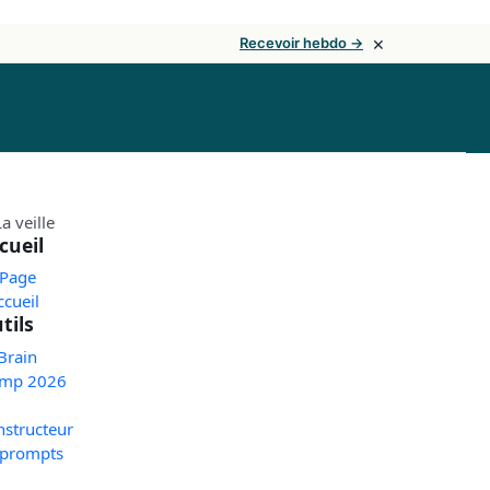
×
Recevoir hebdo →
cueil
 Page
ccueil
tils
Brain
mp 2026
nstructeur
 prompts