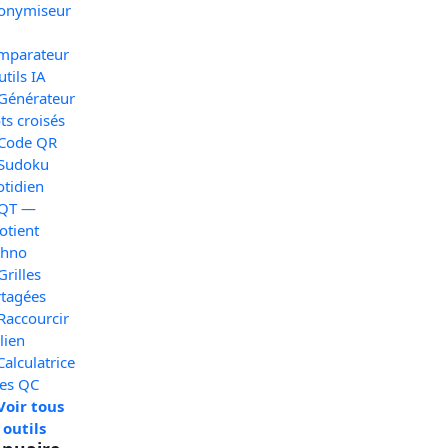
onymiseur
mparateur
utils IA
 Générateur
s croisés
 Code QR
 Sudoku
otidien
 QT —
otient
chno
Grilles
rtagées
Raccourcir
lien
Calculatrice
xes QC
Voir tous
 outils