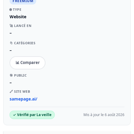
FREEMIUM
🌐 TYPE
Website
🚀 LANCÉ EN
–
📁 CATÉGORIES
–
📊 Comparer
🎯 PUBLIC
–
🔗 SITE WEB
samepage.ai/
✓ Vérifié par La veille
Mis à jour le 6 août 2026