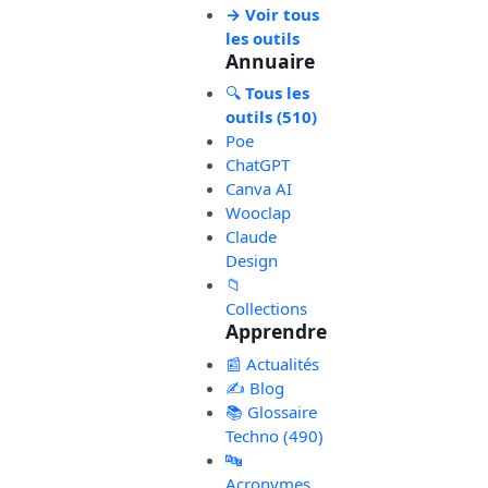
→ Voir tous
les outils
Annuaire
🔍
Tous les
outils (510)
Poe
ChatGPT
Canva AI
Wooclap
Claude
Design
📁
Collections
Apprendre
📰 Actualités
✍️ Blog
📚 Glossaire
Techno (490)
🔤
Acronymes