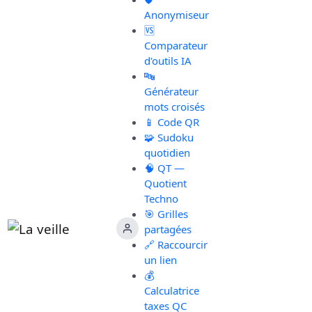
Anonymiseur
🆚
Comparateur
d'outils IA
🔤
Générateur
mots croisés
📱 Code QR
🧩 Sudoku
quotidien
🧠 QT —
Quotient
Techno
🎯 Grilles
partagées
🔗 Raccourcir
un lien
💰
Calculatrice
taxes QC