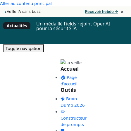
Aller au contenu principal
×
▸
Veille IA sans buzz
Recevoir hebdo →
Un médaillé Fields rejoint OpenAI
Actualités
pour la sécurité IA
Toggle navigation
Accueil
🏠 Page
d'accueil
Outils
🧠 Brain
Dump 2026
✏️
Constructeur
de prompts
🛡️