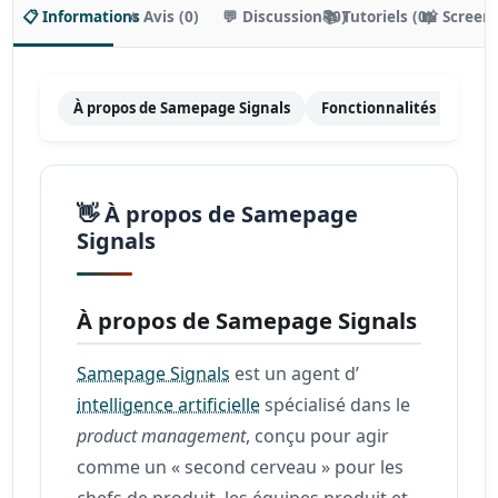
📋 Informations
⭐ Avis (0)
💬 Discussion (0)
📚 Tutoriels (0)
📸 Screen
À propos de Samepage Signals
Fonctionnalités principa
👋 À propos de Samepage
Signals
À propos de Samepage Signals
Samepage Signals
est un agent d’
intelligence artificielle
spécialisé dans le
product management
, conçu pour agir
comme un « second cerveau » pour les
chefs de produit, les équipes produit et