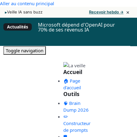
Aller au contenu principal
×
▸
Veille IA sans buzz
Recevoir hebdo →
Microsoft dépend d'OpenAI pour
Actualités
70% de ses revenus IA
Toggle navigation
Accueil
🏠 Page
d'accueil
Outils
🧠 Brain
Dump 2026
✏️
Constructeur
de prompts
🛡️