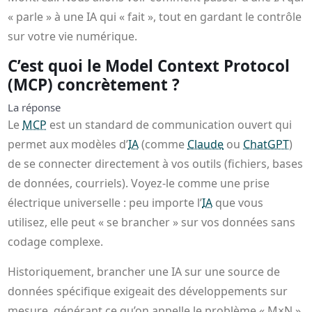
« parle » à une IA qui « fait », tout en gardant le contrôle
sur votre vie numérique.
C’est quoi le Model Context Protocol
(MCP) concrètement ?
La réponse
Le
MCP
est un standard de communication ouvert qui
permet aux modèles d’
IA
(comme
Claude
ou
ChatGPT
)
de se connecter directement à vos outils (fichiers, bases
de données, courriels). Voyez-le comme une prise
électrique universelle : peu importe l’
IA
que vous
utilisez, elle peut « se brancher » sur vos données sans
codage complexe.
Historiquement, brancher une IA sur une source de
données spécifique exigeait des développements sur
mesure, générant ce qu’on appelle le problème « M×N »