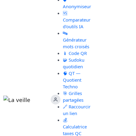
Anonymiseur
🆚
Comparateur
d'outils IA
🔤
Générateur
mots croisés
📱 Code QR
🧩 Sudoku
quotidien
🧠 QT —
Quotient
Techno
🎯 Grilles
partagées
🔗 Raccourcir
un lien
💰
Calculatrice
taxes QC