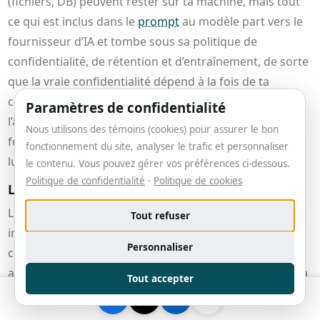
(fichiers, DB) peuvent rester sur ta machine, mais tout
ce qui est inclus dans le
prompt
au modèle part vers le
fournisseur d’IA et tombe sous sa politique de
confidentialité, de rétention et d’entraînement, de sorte
que la vraie confidentialité dépend à la fois de ta
configuration MCP (local vs distant), de la logique de
Paramètres de confidentialité
l’appli qui sélectionne les extraits, et des conditions du
Nous utilisons des témoins (cookies) pour assurer le bon
fournisseur de modèle, et non du protocole MCP
fonctionnement du site, analyser le trafic et personnaliser
lui‑même.
le contenu. Vous pouvez gérer vos préférences ci-dessous.
Politique de confidentialité
·
Politique de cookies
Le MCP est-il une invention québécoise ?
Le Model Context Protocol (MCP) n’est pas une
Tout refuser
invention québécoise, mais bien un protocole ouvert
Personnaliser
conçu et lancé par Anthropic, une entreprise
américaine, en 2024, pour connecter des assistants IA à
Tout accepter
des outils et des données externes. Le Québec (via
Mila
et différents partenaires industriels) joue un rôle