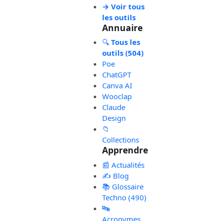
→ Voir tous
les outils
Annuaire
🔍
Tous les
outils (504)
Poe
ChatGPT
Canva AI
Wooclap
Claude
Design
📁
Collections
Apprendre
📰 Actualités
✍️ Blog
📚 Glossaire
Techno (490)
🔤
Acronymes