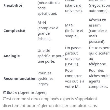
(nécessite du
Flexibilité
(standard
(négociatio
code
universel).
autonome).
spécifique).
Réseau en
M×N
M+N
essaim
(complexe à
Complexité
(linéaire et
(complexe
grande
simple).
mais
échelle).
puissant).
Un passe-
Deux expert
Une clé
partout
qui discuten
Analogie
spécifique pour
universel
au
une porte.
(USB-C).
téléphone.
Pour
Pour des
Pour les
connecter
tâches multi
Recommandation
systèmes
vos outils à
agents
legacy.
votre IA.
complexes.
🧑‍🏫
A2A (Agent-to-Agent)
C’est comme si deux employés experts s’appelaient
directement pour régler un dossier complexe sans