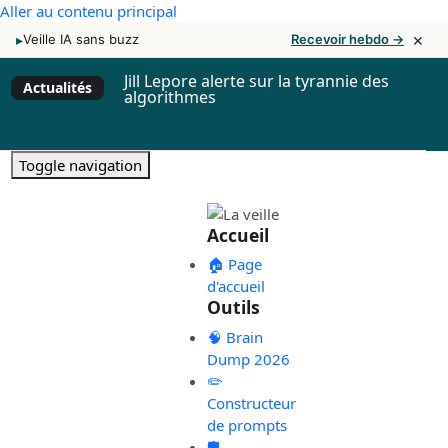
Aller au contenu principal
×
▸
Veille IA sans buzz
Recevoir hebdo →
Jill Lepore alerte sur la tyrannie des
Actualités
algorithmes
Toggle navigation
Accueil
🏠 Page
d'accueil
Outils
🧠 Brain
Dump 2026
✏️
Constructeur
de prompts
🛡️