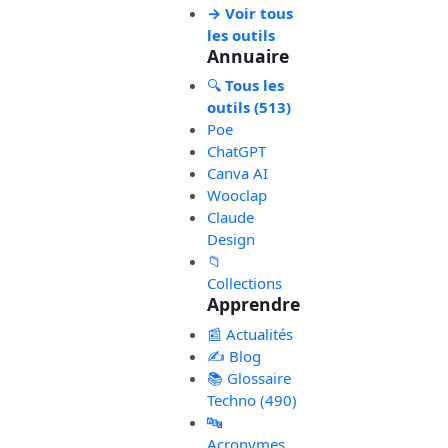
→ Voir tous
les outils
Annuaire
🔍
Tous les
outils (513)
Poe
ChatGPT
Canva AI
Wooclap
Claude
Design
📁
Collections
Apprendre
📰 Actualités
✍️ Blog
📚 Glossaire
Techno (490)
🔤
Acronymes