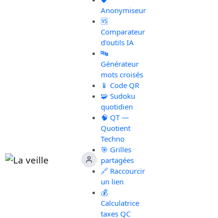
Anonymiseur
🆚
Comparateur
d'outils IA
🔤
Générateur
mots croisés
📱 Code QR
🧩 Sudoku
quotidien
🧠 QT —
Quotient
Techno
🎯 Grilles
partagées
🔗 Raccourcir
un lien
💰
Calculatrice
taxes QC