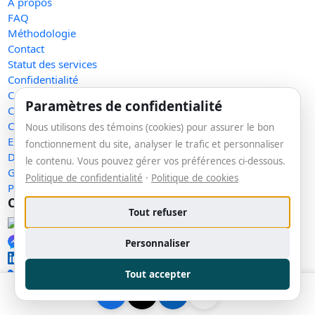
À propos
FAQ
Méthodologie
Contact
Statut des services
Confidentialité
Conditions d'utilisation
Paramètres de confidentialité
Conditions de vente
Cookies
Nous utilisons des témoins (cookies) pour assurer le bon
Exercer mes droits
fonctionnement du site, analyser le trafic et personnaliser
Demande de retrait
le contenu. Vous pouvez gérer vos préférences ci-dessous.
Gérer les témoins
Politique de confidentialité
·
Politique de cookies
Plan du site
Communauté
Tout refuser
Facebook
Messenger
Personnaliser
LinkedIn
🔑 Se connecter
Tout accepter
Copyright © 2026 La veille. Tous droits réservés.
v1.153.0