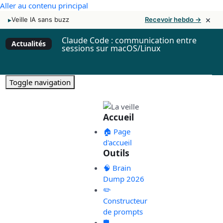
Aller au contenu principal
×
▸
Veille IA sans buzz
Recevoir hebdo →
Claude Code : communication entre
Actualités
sessions sur macOS/Linux
Toggle navigation
Accueil
🏠 Page
d'accueil
Outils
🧠 Brain
Dump 2026
✏️
Constructeur
de prompts
🛡️