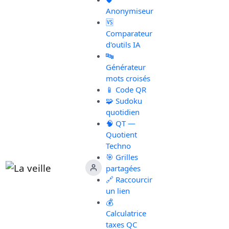
Anonymiseur
🆚
Comparateur
d'outils IA
🔤
Générateur
mots croisés
📱 Code QR
🧩 Sudoku
quotidien
🧠 QT —
Quotient
Techno
🎯 Grilles
partagées
🔗 Raccourcir
un lien
💰
Calculatrice
taxes QC