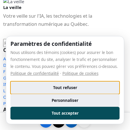
La veille
Votre veille sur l'IA, les technologies et la
transformation numérique au Québec.
Paramètres de confidentialité
Catégories
Nous utilisons des témoins (cookies) pour assurer le bon
ACTUALITÉS TECHNO
(23)
fonctionnement du site, analyser le trafic et personnaliser
Divers
(2)
le contenu. Vous pouvez gérer vos préférences ci-dessous.
FRÉQUENCE NUMÉRIQUE (PODCAST)
(8)
Politique de confidentialité
·
Politique de cookies
GUIDES & TUTORIELS
(12)
INTELLIGENCE ARTIFICIELLE
(3)
Tout refuser
LE CONCENTRÉ
(15)
OUTILS & RESSOURCES
(1)
Personnaliser
PÉDAGOGIE NUMÉRIQUE
(1)
Articles récents
Tout accepter