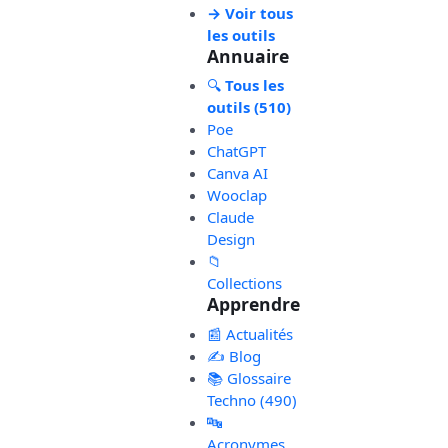
→ Voir tous
les outils
Annuaire
🔍
Tous les
outils (510)
Poe
ChatGPT
Canva AI
Wooclap
Claude
Design
📁
Collections
Apprendre
📰 Actualités
✍️ Blog
📚 Glossaire
Techno (490)
🔤
Acronymes