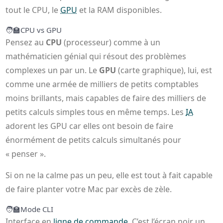
tout le CPU, le
GPU
et la RAM disponibles.
🧑‍🏫
CPU vs GPU
Pensez au
CPU
(processeur) comme à un
mathématicien génial qui résout des problèmes
complexes un par un. Le
GPU
(carte graphique), lui, est
comme une armée de milliers de petits comptables
moins brillants, mais capables de faire des milliers de
petits calculs simples tous en même temps. Les
IA
adorent les GPU car elles ont besoin de faire
énormément de petits calculs simultanés pour
« penser ».
Si on ne la calme pas un peu, elle est tout à fait capable
de faire planter votre Mac par excès de zèle.
🧑‍🏫
Mode CLI
Interface en
ligne de commande
. C’est l’écran noir un